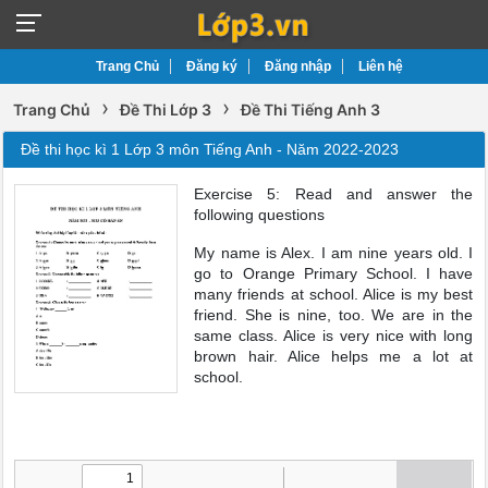
Trang Chủ
Đăng ký
Đăng nhập
Liên hệ
›
›
Trang Chủ
Đề Thi Lớp 3
Đề Thi Tiếng Anh 3
Đề thi học kì 1 Lớp 3 môn Tiếng Anh - Năm 2022-2023
Exercise 5: Read and answer the
following questions
My name is Alex. I am nine years old. I
go to Orange Primary School. I have
many friends at school. Alice is my best
friend. She is nine, too. We are in the
same class. Alice is very nice with long
brown hair. Alice helps me a lot at
school.