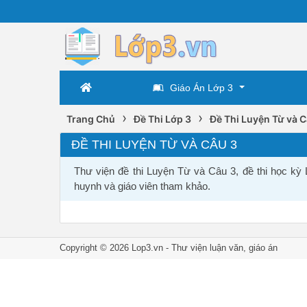
Giáo Án Lớp 3
›
›
Trang Chủ
Đề Thi Lớp 3
Đề Thi Luyện Từ và C
ĐỀ THI LUYỆN TỪ VÀ CÂU 3
Thư viện đề thi Luyện Từ và Câu 3, đề thi học kỳ
huynh và giáo viên tham khảo.
Copyright © 2026 Lop3.vn -
Thư viện luận văn
,
giáo án