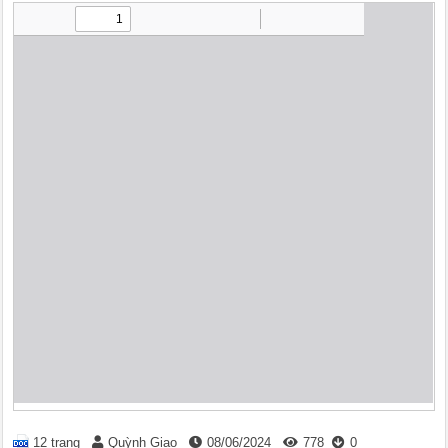
12 trang
Quỳnh Giao
08/06/2024
778
0