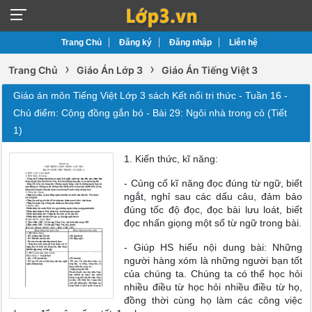
Trang Chủ
Đăng ký
Đăng nhập
Liên hệ
›
›
Trang Chủ
Giáo Án Lớp 3
Giáo Án Tiếng Việt 3
Giáo án môn Tiếng Việt Lớp 3 sách Kết nối tri thức - Tuần 16 -
Chủ điểm: Cộng đồng gắn bó - Bài 29: Ngôi nhà trong cỏ (Tiết
1)
1. Kiến thức, kĩ năng:
- Củng cố kĩ năng đọc đúng từ ngữ, biết
ngắt, nghỉ sau các dấu câu, đảm bảo
đúng tốc độ đọc, đọc bài lưu loát, biết
đọc nhấn giọng một số từ ngữ trong bài.
- Giúp HS hiểu nội dung bài: Những
người hàng xóm là những người bạn tốt
của chúng ta. Chúng ta có thể học hỏi
nhiều điều từ học hỏi nhiều điều từ họ,
đồng thời cùng họ làm các công việc