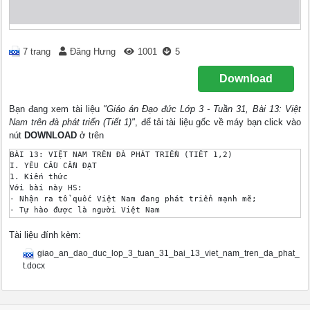
7 trang
Đăng Hưng
1001
5
Download
Bạn đang xem tài liệu
"Giáo án Đạo đức Lớp 3 - Tuần 31, Bài 13: Việt
Nam trên đà phát triển (Tiết 1)"
, để tải tài liệu gốc về máy bạn click vào
nút
DOWNLOAD
ở trên
BÀI 13: VIỆT NAM TRÊN ĐÀ PHÁT TRIỂN (TIẾT 1,2)

I. YÊU CẦU CẦN ĐẠT 

1. Kiến thức

Với bài này HS:

- Nhận ra tổ quốc Việt Nam đang phát triển mạnh mẽ;

- Tự hào được là người Việt Nam

2. Năng lực:

* Năng lực đặc thù:

Tài liệu đính kèm:
- Năng lực giao tiếp và hợp tác: Trao đổi chia sẻ ý kiến với b
giao_an_dao_duc_lop_3_tuan_31_bai_13_viet_nam_tren_da_phat_
- Năng lực giải quyết vấn đề sáng tạo: Đưa ra ý kiến và sắm va
* Năng lực điều chỉnh hành vi: 

t.docx
- Nhận thức điều chỉnh hành vi: có lời nói, việc làm thể hiện 
- Đánh giá hành vi của bản thân và người khác: Đồng tình với n
- Điều chỉnh hành vi: bước đầu tiên điều chỉnh và nhắc nhở bạn
3. Phẩm chất: Yêu nước chủ động tìm hiểu về sự phát triển của 