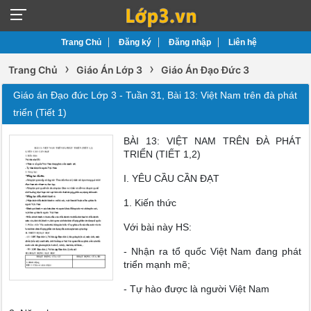
Trang Chủ
Đăng ký
Đăng nhập
Liên hệ
›
›
Trang Chủ
Giáo Án Lớp 3
Giáo Án Đạo Đức 3
Giáo án Đạo đức Lớp 3 - Tuần 31, Bài 13: Việt Nam trên đà phát
triển (Tiết 1)
BÀI 13: VIỆT NAM TRÊN ĐÀ PHÁT
TRIỂN (TIẾT 1,2)
I. YÊU CẦU CẦN ĐẠT
1. Kiến thức
Với bài này HS:
- Nhận ra tổ quốc Việt Nam đang phát
triển mạnh mẽ;
- Tự hào được là người Việt Nam