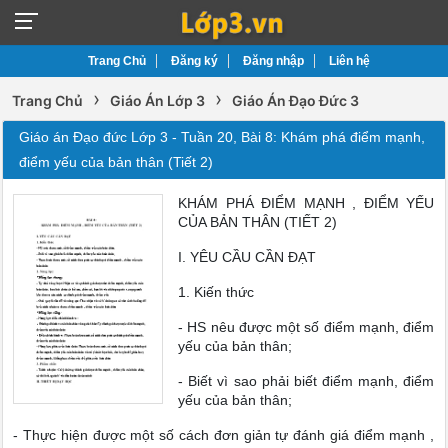
Trang Chủ
Đăng ký
Đăng nhập
Liên hệ
›
›
Trang Chủ
Giáo Án Lớp 3
Giáo Án Đạo Đức 3
Giáo án Đạo đức Lớp 3 - Tuần 20, Bài 8: Khám phá điểm mạnh,
điểm yếu của bản thân (Tiết 2)
KHÁM PHÁ ĐIỂM MẠNH , ĐIỂM YẾU
CỦA BẢN THÂN (TIẾT 2)
I. YÊU CẦU CẦN ĐẠT
1. Kiến thức
- HS nêu được một số điểm mạnh, điểm
yếu của bản thân;
- Biết vì sao phải biết điểm mạnh, điểm
yếu của bản thân;
- Thực hiện được một số cách đơn giản tự đánh giá điểm mạnh ,