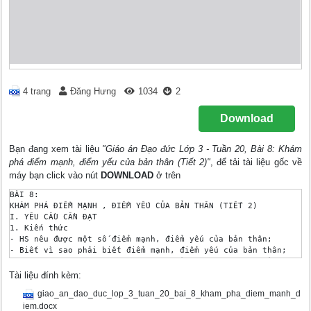
4 trang
Đăng Hưng
1034
2
Download
Bạn đang xem tài liệu
"Giáo án Đạo đức Lớp 3 - Tuần 20, Bài 8: Khám
phá điểm mạnh, điểm yếu của bản thân (Tiết 2)"
, để tải tài liệu gốc về
máy bạn click vào nút
DOWNLOAD
ở trên
BÀI 8:

KHÁM PHÁ ĐIỂM MẠNH , ĐIỂM YẾU CỦA BẢN THÂN (TIẾT 2)

I. YÊU CẦU CẦN ĐẠT 

1. Kiến thức

- HS nêu được một số điểm mạnh, điểm yếu của bản thân;

- Biết vì sao phải biết điểm mạnh, điểm yếu của bản thân;

- Thực hiện được một số cách đơn giản tự đánh giá điểm mạnh , 
2. Năng lực:

Tài liệu đính kèm:
* Năng lực chung: 

giao_an_dao_duc_lop_3_tuan_20_bai_8_kham_pha_diem_manh_d
- Tự chủ và tự học: Nhận ra và tự đánh giá được các điểm mạnh,
- Giải quyết vấn đề và sáng tạo: Thu nhận và xử lí thông tin t
iem.docx