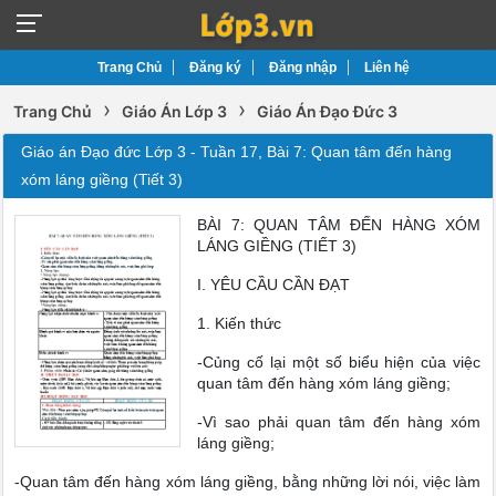
Trang Chủ
Đăng ký
Đăng nhập
Liên hệ
›
›
Trang Chủ
Giáo Án Lớp 3
Giáo Án Đạo Đức 3
Giáo án Đạo đức Lớp 3 - Tuần 17, Bài 7: Quan tâm đến hàng
xóm láng giềng (Tiết 3)
BÀI 7: QUAN TÂM ĐẾN HÀNG XÓM
LÁNG GIỀNG (TIẾT 3)
I. YÊU CẦU CẦN ĐẠT
1. Kiến thức
-Củng cố lại một số biểu hiện của việc
quan tâm đến hàng xóm láng giềng;
-Vì sao phải quan tâm đến hàng xóm
láng giềng;
-Quan tâm đến hàng xóm láng giềng, bằng những lời nói, việc làm